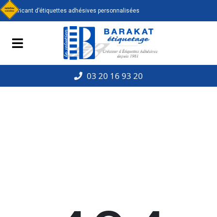
Panneau de gestion des cookies
Fabricant d’étiquettes adhésives personnalisées
03 20 16 93 20