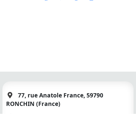
77, rue Anatole France, 59790
RONCHIN (France)
03 20 16 93 20
44791322900012